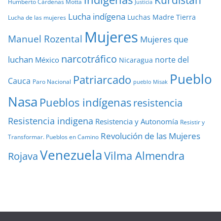
Humberto Cárdenas Motta
Justicia
Lucha indígena
Luchas
Madre Tierra
Lucha de las mujeres
Mujeres
Manuel Rozental
Mujeres que
narcotráfico
luchan
norte del
México
Nicaragua
Pueblo
Patriarcado
Cauca
Paro Nacional
pueblo Misak
Nasa
Pueblos indígenas
resistencia
Resistencia indigena
Resistencia y Autonomía
Resistir y
Revolución de las Mujeres
Transformar. Pueblos en Camino
Venezuela
Vilma Almendra
Rojava