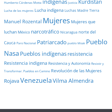
indígenas
Kurdistan
Humberto Cárdenas Motta
Justicia
Lucha indígena
Luchas
Madre Tierra
Lucha de las mujeres
Mujeres
Manuel Rozental
Mujeres que
narcotráfico
luchan
norte del
México
Nicaragua
Pueblo
Patriarcado
Cauca
Paro Nacional
pueblo Misak
Nasa
Pueblos indígenas
resistencia
Resistencia indigena
Resistencia y Autonomía
Resistir y
Revolución de las Mujeres
Transformar. Pueblos en Camino
Venezuela
Vilma Almendra
Rojava