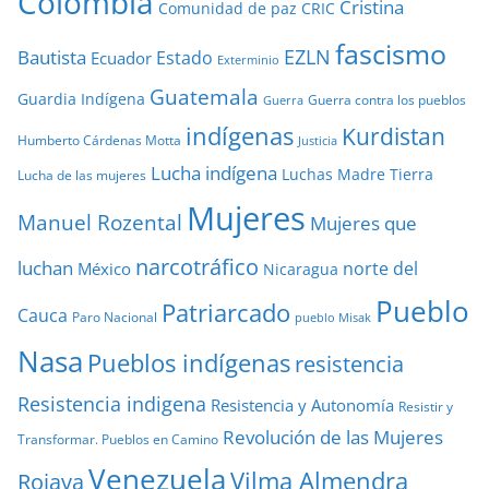
Colombia
Cristina
Comunidad de paz
CRIC
fascismo
EZLN
Bautista
Estado
Ecuador
Exterminio
Guatemala
Guardia Indígena
Guerra contra los pueblos
Guerra
indígenas
Kurdistan
Humberto Cárdenas Motta
Justicia
Lucha indígena
Luchas
Madre Tierra
Lucha de las mujeres
Mujeres
Manuel Rozental
Mujeres que
narcotráfico
luchan
norte del
México
Nicaragua
Pueblo
Patriarcado
Cauca
Paro Nacional
pueblo Misak
Nasa
Pueblos indígenas
resistencia
Resistencia indigena
Resistencia y Autonomía
Resistir y
Revolución de las Mujeres
Transformar. Pueblos en Camino
Venezuela
Vilma Almendra
Rojava