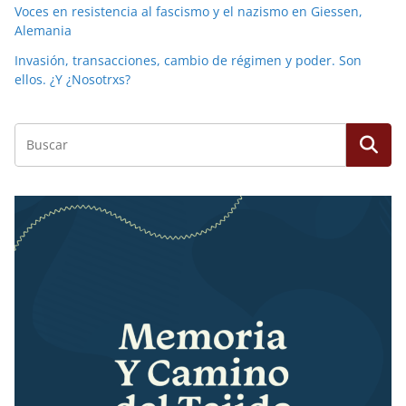
Voces en resistencia al fascismo y el nazismo en Giessen,
Alemania
Invasión, transacciones, cambio de régimen y poder. Son
ellos. ¿Y ¿Nosotrxs?