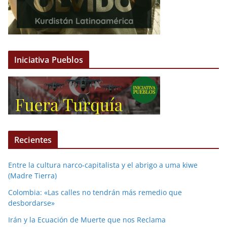
Iniciativa Pueblos
Recientes
Entre la cultura narco-capitalista y el abrigo a uma kiwe
(Madre Tierra)
Colombia: «Las calles no tendrán más remedio que
desbordarse»
Irán y la Ecuación de Muerte que nos Reclama