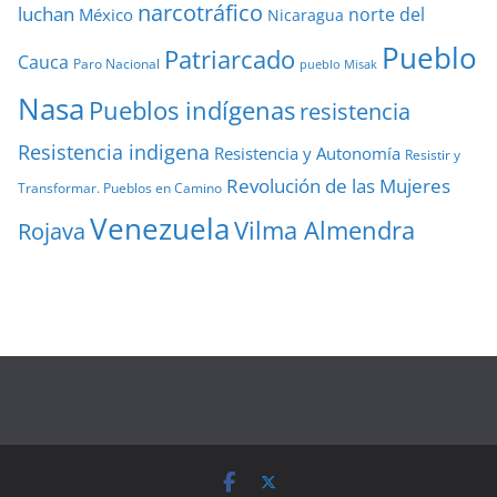
narcotráfico
luchan
norte del
México
Nicaragua
Pueblo
Patriarcado
Cauca
Paro Nacional
pueblo Misak
Nasa
Pueblos indígenas
resistencia
Resistencia indigena
Resistencia y Autonomía
Resistir y
Revolución de las Mujeres
Transformar. Pueblos en Camino
Venezuela
Vilma Almendra
Rojava