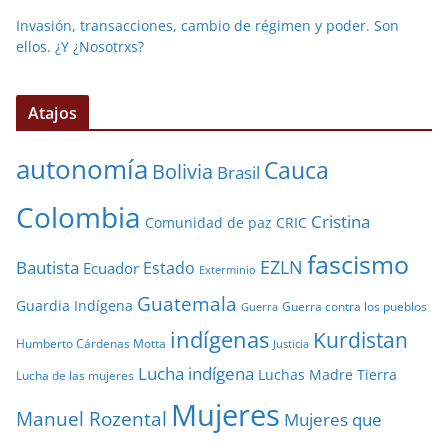
Invasión, transacciones, cambio de régimen y poder. Son
ellos. ¿Y ¿Nosotrxs?
Atajos
autonomía
Cauca
Bolivia
Brasil
Colombia
Cristina
Comunidad de paz
CRIC
fascismo
EZLN
Bautista
Estado
Ecuador
Exterminio
Guatemala
Guardia Indígena
Guerra contra los pueblos
Guerra
indígenas
Kurdistan
Humberto Cárdenas Motta
Justicia
Lucha indígena
Luchas
Madre Tierra
Lucha de las mujeres
Mujeres
Manuel Rozental
Mujeres que