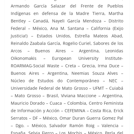
Armando García Salazar del Frente de Pueblos
Indígenas en defensa de la Madre Tierra, Martha
Bentley – Canadá, Nayeli García Mendoza – Distrito
Federal – México, Ana M. Santana – California (Exijo
Justicia!) – Estados Unidos, Estrella Mateos Abad,
Reinaldo Zaabala García, Rogelio Curiel, Sabores de los
Arcos – Buenos Aires – Argentina, Leonidas
Oikonomakis – European University Institute-
ROARMAG-Social Waste – Creta – Grecia, Irma Duce –
Buenos Aires – Argentina, Neemias Souza Alves –
Núcleo de Estudos do Contemporâneo – NEC –
Universidade Federal de Mato Grosso – UFMT – Cuiabá
– Mato Grosso – Brasil, Viviana Maccione – Argentina,
Mauricio Dorado – Cuaca – Colombia, Centro Feminista
de Información y Acción – CEFEMINA – Costa Rica, Erick
Serratos – DF – México, Omar Duran Guerra Gomez Pal
– Dgo. – México, Salvador Ramón Roig – Valencia –
España, Selvia Fierro – Los Mochis – México, Perla del