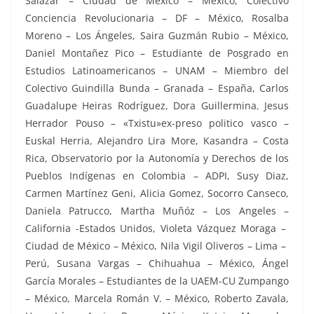
Salazar – Ciudad de México – México, Colectivo
Conciencia Revolucionaria – DF – México, Rosalba
Moreno – Los Ángeles, Saira Guzmán Rubio – México,
Daniel Montañez Pico – Estudiante de Posgrado en
Estudios Latinoamericanos – UNAM – Miembro del
Colectivo Guindilla Bunda – Granada – España, Carlos
Guadalupe Heiras Rodríguez, Dora Guillermina
Jesus
Herrador Pouso – «Txistu»ex-preso politico vasco –
Euskal Herria, Alejandro Lira More, Kasandra – Costa
Rica, Observatorio por la Autonomía y Derechos de los
Pueblos Indígenas en Colombia – ADPI, Susy Diaz,
Carmen Martínez Geni, Alicia Gomez, Socorro Canseco,
Daniela Patrucco, Martha Muñóz – Los Angeles –
California -Estados Unidos, Violeta Vázquez Moraga –
Ciudad de México – México, Nila Vigil Oliveros – Lima –
Perú, Susana Vargas – Chihuahua – México, Ángel
García Morales – Estudiantes de la UAEM-CU Zumpango
– México, Marcela Román V. – México, Roberto Zavala,