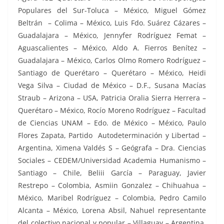
Populares del Sur-Toluca – México, Miguel Gómez
Beltrán – Colima – México, Luis Fdo. Suárez Cázares –
Guadalajara – México, Jennyfer Rodríguez Femat –
Aguascalientes – México, Aldo A. Fierros Benítez –
Guadalajara – México, Carlos Olmo Romero Rodríguez –
Santiago de Querétaro – Querétaro – México, Heidi
Vega Silva – Ciudad de México – D.F., Susana Macías
Straub – Arizona – USA, Patricia Oralia Sierra Herrera –
Querétaro – México, Rocío Moreno Rodríguez – Facultad
de Ciencias UNAM – Edo. de México – México, Paulo
Flores Zapata, Partido Autodeterminación y Libertad –
Argentina, Ximena Valdés S – Geógrafa – Dra. Ciencias
Sociales – CEDEM/Universidad Academia Humanismo –
Santiago – Chile, Beliii García – Paraguay, Javier
Restrepo – Colombia, Asmiin Gonzalez – Chihuahua –
México, Maribel Rodríguez – Colombia, Pedro Camilo
Alcanta – México, Lorena Absil, Nahuel representante
del colectivo nacional y popular – Villaguay – Argentina,