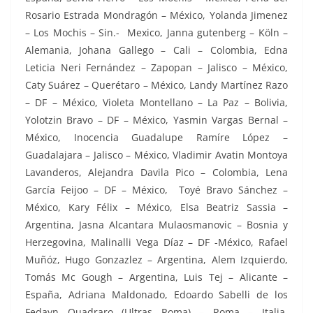
Rosario Estrada Mondragón – México, Yolanda Jimenez
– Los Mochis – Sin.- Mexico, Janna gutenberg – Köln –
Alemania, Johana Gallego – Cali – Colombia, Edna
Leticia Neri Fernández – Zapopan – Jalisco – México,
Caty Suárez – Querétaro – México, Landy Martínez Razo
– DF – México, Violeta Montellano – La Paz – Bolivia,
Yolotzin Bravo – DF – México, Yasmin Vargas Bernal –
México, Inocencia Guadalupe Ramíre López –
Guadalajara – Jalisco – México, Vladimir Avatin Montoya
Lavanderos, Alejandra Davila Pico – Colombia, Lena
García Feijoo – DF – México, Toyé Bravo Sánchez –
México, Kary Félix
– México, Elsa Beatriz Sassia –
Argentina, Jasna Alcantara Mulaosmanovic – Bosnia y
Herzegovina, Malinalli Vega Díaz – DF -México, Rafael
Muñóz, Hugo Gonzazlez – Argentina, Alem Izquierdo,
Tomás Mc Gough – Argentina, Luis Tej – Alicante –
España, Adriana Maldonado, Edoardo Sabelli de los
Fedayn Quadraro (Ultras Roma) – Roma – Italia,