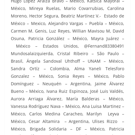
Hugo López Araiza Bravo – México, Katsica Mayoral –
México, Mireya Ruelas, Mario Covarrubias, Carolina
Moreno, Hector Segura, Beatriz Martínez V.- Estado de
México – Mexico, Alejandro Vargas – Puebla – México,
Carmen M. Genis, Luz Reyes, Willian Mavisou M, David
Osuna, Patricia González – México, Mayra Juárez –
México – Estados Unidos, @Fernand83380491
Mundosalaizquierda, Cristal Ribeiro – São Paulo –
Brasil, Ángela Sandoval Uhthoff – UNAM – México,
Sandra Ortíz – Colombia, Alma Yaneli Telesforo
Gonzalez – México, Sonia Reyes – México, Pablo
Domínguez – Neuquén – Argentina, Jaime Álvarez
Bueno – México, Ivana Ruiz Espinoza, José Luis Valdés,
Aurora Arriaga Álvarez, María Balderas – México,
Vanessa Rodríguez Nava – México, Ana Luisa Martinez –
México, Carlos Medina Caracheo, Marilyn Leyva –
México, Cesar Altamira – Argentina, Ulises Rizzo –
México, Brigada Solidaria – DF – México, Patricia