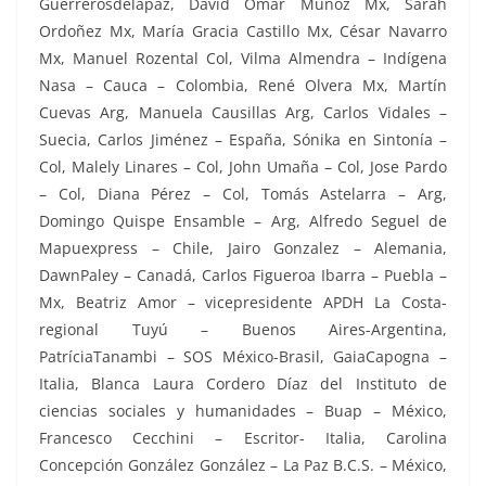
Guerrerosdelapaz, David Omar Muñóz Mx, Sarah
Ordoñez Mx, María Gracia Castillo Mx, César Navarro
Mx, Manuel Rozental Col, Vilma Almendra – Indígena
Nasa – Cauca – Colombia, René Olvera Mx, Martín
Cuevas Arg, Manuela Causillas Arg, Carlos Vidales –
Suecia, Carlos Jiménez – España, Sónika en Sintonía –
Col, Malely Linares – Col, John Umaña – Col, Jose Pardo
– Col, Diana Pérez – Col, Tomás Astelarra – Arg,
Domingo Quispe Ensamble – Arg, Alfredo Seguel de
Mapuexpress – Chile, Jairo Gonzalez – Alemania,
DawnPaley – Canadá, Carlos Figueroa Ibarra – Puebla –
Mx, Beatriz Amor – vicepresidente APDH La Costa-
regional Tuyú – Buenos Aires-Argentina,
PatríciaTanambi – SOS México-Brasil, GaiaCapogna –
Italia, Blanca Laura Cordero Díaz del Instituto de
ciencias sociales y humanidades – Buap – México,
Francesco Cecchini – Escritor- Italia, Carolina
Concepción González González – La Paz B.C.S. – México,