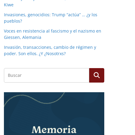
Kiwe
Invasiones, genocidios: Trump “actúa” … ¿y los
pueblos?
Voces en resistencia al fascismo y el nazismo en
Giessen, Alemania
Invasión, transacciones, cambio de régimen y
poder. Son ellos. ¿Y ¿Nosotrxs?