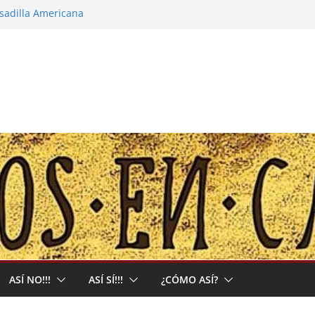
esadilla Americana
narco-capitalista y el abrigo a uma kiwe
alles no tendrán más remedio que
ón de Muerte que nos Reclama
: Allá acumulan y acá nos matan
ASÍ NO!!!
ASÍ SÍ!!!
¿CÓMO ASÍ?