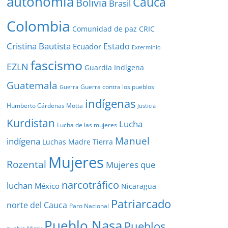
autonomía
Cauca
Bolivia
Brasil
Colombia
Comunidad de paz
CRIC
Cristina Bautista
Estado
Ecuador
Exterminio
fascismo
EZLN
Guardia Indígena
Guatemala
Guerra contra los pueblos
Guerra
indígenas
Humberto Cárdenas Motta
Justicia
Kurdistan
Lucha
Lucha de las mujeres
Manuel
indígena
Luchas
Madre Tierra
Mujeres
Rozental
Mujeres que
narcotráfico
luchan
México
Nicaragua
Patriarcado
norte del Cauca
Paro Nacional
Pueblo Nasa
Pueblos