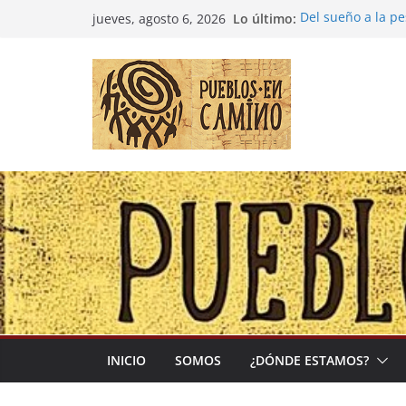
Saltar
Lo último:
Del sueño a la p
jueves, agosto 6, 2026
al
Entre la cultura 
(Madre Tierra)
contenido
Colombia: «Las c
desbordarse»
Irán y la Ecuaci
El negocio global
INICIO
SOMOS
¿DÓNDE ESTAMOS?