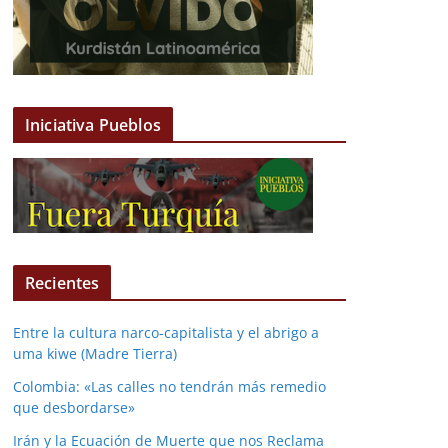
Iniciativa Pueblos
Recientes
Entre la cultura narco-capitalista y el abrigo a
uma kiwe (Madre Tierra)
Colombia: «Las calles no tendrán más remedio
que desbordarse»
Irán y la Ecuación de Muerte que nos Reclama