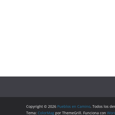
Copyright © 2026
Pueblos en Camino
. Todos los de
Tema:
ColorMag
por ThemeGrill. Funciona con
Wor