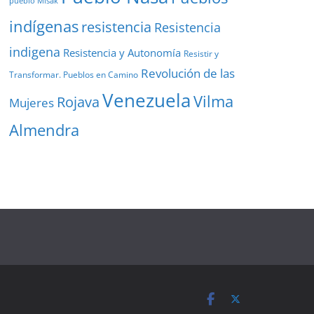
pueblo Misak
indígenas
resistencia
Resistencia
indigena
Resistencia y Autonomía
Resistir y
Revolución de las
Transformar. Pueblos en Camino
Venezuela
Vilma
Rojava
Mujeres
Almendra