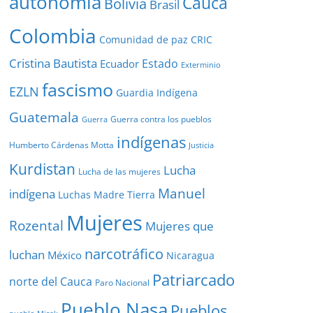
autonomía
Cauca
Bolivia
Brasil
Colombia
Comunidad de paz
CRIC
Cristina Bautista
Estado
Ecuador
Exterminio
fascismo
EZLN
Guardia Indígena
Guatemala
Guerra contra los pueblos
Guerra
indígenas
Humberto Cárdenas Motta
Justicia
Kurdistan
Lucha
Lucha de las mujeres
Manuel
indígena
Luchas
Madre Tierra
Mujeres
Rozental
Mujeres que
narcotráfico
luchan
México
Nicaragua
Patriarcado
norte del Cauca
Paro Nacional
Pueblo Nasa
Pueblos