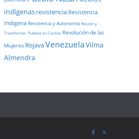
pueblo Misak
indígenas
resistencia
Resistencia
indigena
Resistencia y Autonomía
Resistir y
Revolución de las
Transformar. Pueblos en Camino
Venezuela
Vilma
Rojava
Mujeres
Almendra