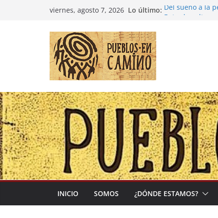
Saltar
Lo último:
Del sueño a la 
viernes, agosto 7, 2026
al
Entre la cultura
(Madre Tierra)
contenido
Colombia: «Las 
desbordarse»
Irán y la Ecuac
El negocio globa
INICIO
SOMOS
¿DÓNDE ESTAMOS?