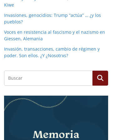
Kiwe
Invasiones, genocidios: Trump “actúa” … ¿y los
pueblos?
Voces en resistencia al fascismo y el nazismo en
Giessen, Alemania
Invasión, transacciones, cambio de régimen y
poder. Son ellos. ¿Y ¿Nosotrxs?