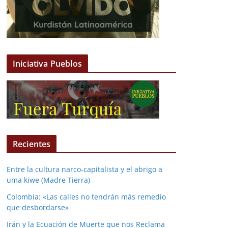
Iniciativa Pueblos
Recientes
Entre la cultura narco-capitalista y el abrigo a
uma kiwe (Madre Tierra)
Colombia: «Las calles no tendrán más remedio
que desbordarse»
Irán y la Ecuación de Muerte que nos Reclama