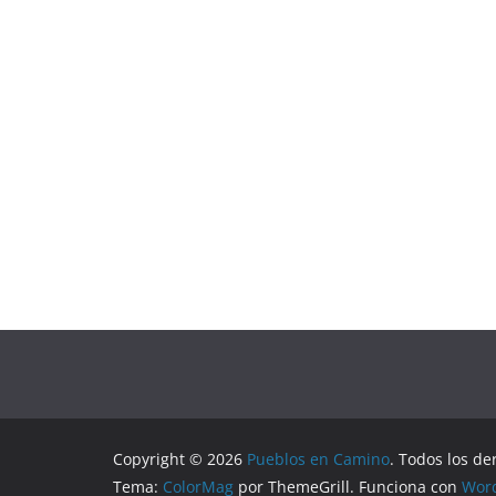
Copyright © 2026
Pueblos en Camino
. Todos los de
Tema:
ColorMag
por ThemeGrill. Funciona con
Wor