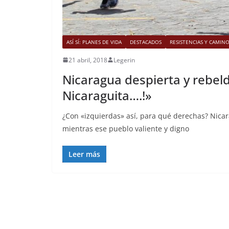
ASÍ SÍ: PLANES DE VIDA
DESTACADOS
RESISTENCIAS Y CAMIN
21 abril, 2018
Legerin
Nicaragua despierta y rebel
Nicaraguita….!»
¿Con «izquierdas» así, para qué derechas? Nicar
mientras ese pueblo valiente y digno
Leer más