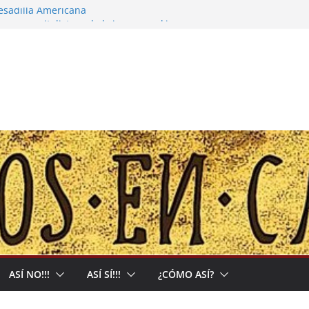
pesadilla Americana
 narco-capitalista y el abrigo a uma kiwe
calles no tendrán más remedio que
ión de Muerte que nos Reclama
l: Allá acumulan y acá nos matan
ASÍ NO!!!
ASÍ SÍ!!!
¿CÓMO ASÍ?