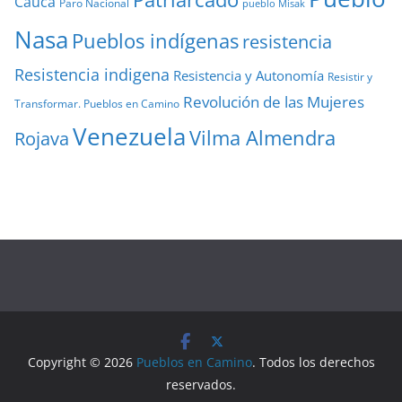
Cauca
Paro Nacional
pueblo Misak
Nasa
Pueblos indígenas
resistencia
Resistencia indigena
Resistencia y Autonomía
Resistir y
Revolución de las Mujeres
Transformar. Pueblos en Camino
Venezuela
Vilma Almendra
Rojava
Copyright © 2026
Pueblos en Camino
. Todos los derechos
reservados.