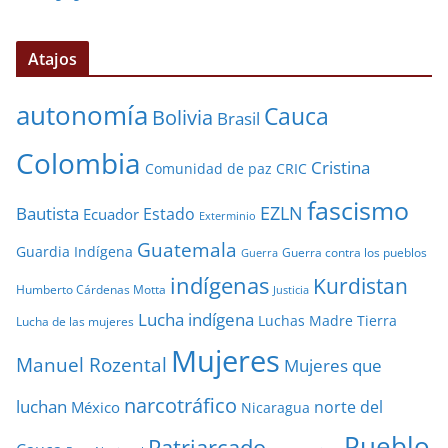
Atajos
autonomía
Cauca
Bolivia
Brasil
Colombia
Cristina
Comunidad de paz
CRIC
fascismo
EZLN
Bautista
Estado
Ecuador
Exterminio
Guatemala
Guardia Indígena
Guerra contra los pueblos
Guerra
indígenas
Kurdistan
Humberto Cárdenas Motta
Justicia
Lucha indígena
Luchas
Madre Tierra
Lucha de las mujeres
Mujeres
Manuel Rozental
Mujeres que
narcotráfico
luchan
norte del
México
Nicaragua
Pueblo
Patriarcado