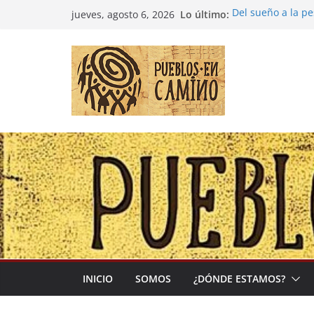
Saltar
Lo último:
Del sueño a la p
jueves, agosto 6, 2026
al
Entre la cultura 
(Madre Tierra)
contenido
Colombia: «Las c
desbordarse»
Irán y la Ecuaci
El negocio global
INICIO
SOMOS
¿DÓNDE ESTAMOS?