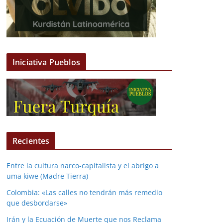
Iniciativa Pueblos
Recientes
Entre la cultura narco-capitalista y el abrigo a
uma kiwe (Madre Tierra)
Colombia: «Las calles no tendrán más remedio
que desbordarse»
Irán y la Ecuación de Muerte que nos Reclama