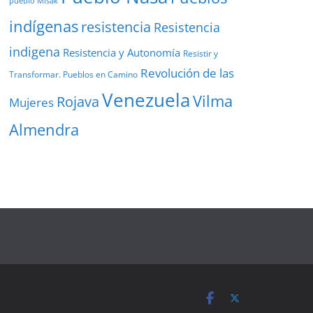
pueblo Misak
indígenas
resistencia
Resistencia
indigena
Resistencia y Autonomía
Resistir y
Revolución de las
Transformar. Pueblos en Camino
Venezuela
Vilma
Rojava
Mujeres
Almendra