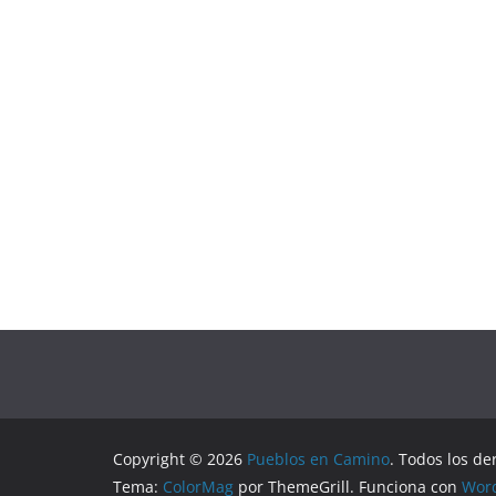
Copyright © 2026
Pueblos en Camino
. Todos los de
Tema:
ColorMag
por ThemeGrill. Funciona con
Wor