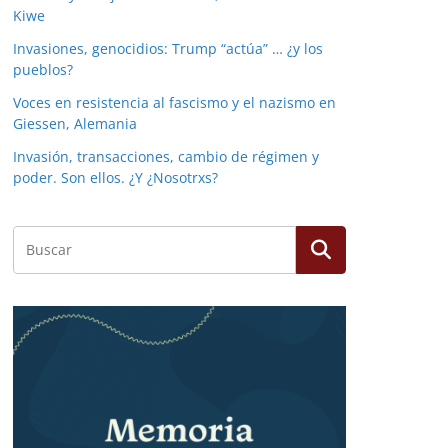
Kiwe
Invasiones, genocidios: Trump “actúa” … ¿y los
pueblos?
Voces en resistencia al fascismo y el nazismo en
Giessen, Alemania
Invasión, transacciones, cambio de régimen y
poder. Son ellos. ¿Y ¿Nosotrxs?