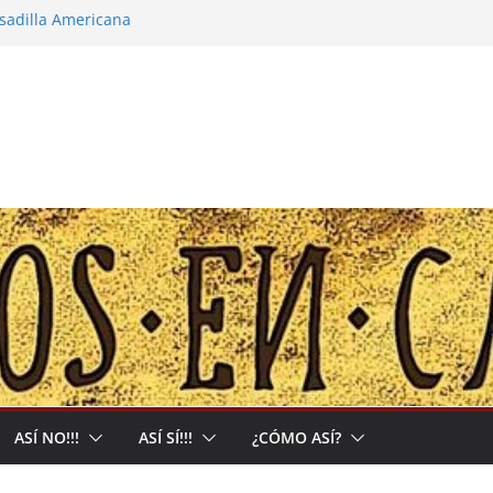
esadilla Americana
narco-capitalista y el abrigo a uma kiwe
alles no tendrán más remedio que
ón de Muerte que nos Reclama
: Allá acumulan y acá nos matan
ASÍ NO!!!
ASÍ SÍ!!!
¿CÓMO ASÍ?