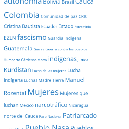
autonomía
Cauca
Bolivia
Brasil
Colombia
Comunidad de paz
CRIC
Cristina Bautista
Estado
Ecuador
Exterminio
fascismo
EZLN
Guardia Indígena
Guatemala
Guerra contra los pueblos
Guerra
indígenas
Humberto Cárdenas Motta
Justicia
Kurdistan
Lucha
Lucha de las mujeres
Manuel
indígena
Luchas
Madre Tierra
Mujeres
Rozental
Mujeres que
narcotráfico
luchan
México
Nicaragua
Patriarcado
norte del Cauca
Paro Nacional
Pueblo Nasa
Pueblos