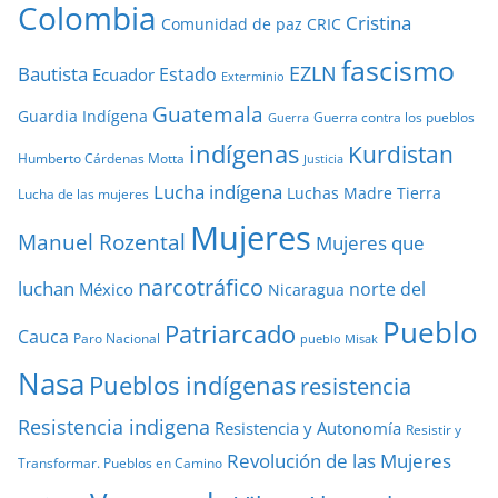
Colombia
Cristina
Comunidad de paz
CRIC
fascismo
EZLN
Bautista
Estado
Ecuador
Exterminio
Guatemala
Guardia Indígena
Guerra contra los pueblos
Guerra
indígenas
Kurdistan
Humberto Cárdenas Motta
Justicia
Lucha indígena
Luchas
Madre Tierra
Lucha de las mujeres
Mujeres
Manuel Rozental
Mujeres que
narcotráfico
luchan
norte del
México
Nicaragua
Pueblo
Patriarcado
Cauca
Paro Nacional
pueblo Misak
Nasa
Pueblos indígenas
resistencia
Resistencia indigena
Resistencia y Autonomía
Resistir y
Revolución de las Mujeres
Transformar. Pueblos en Camino