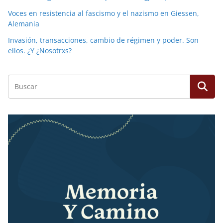
Voces en resistencia al fascismo y el nazismo en Giessen,
Alemania
Invasión, transacciones, cambio de régimen y poder. Son
ellos. ¿Y ¿Nosotrxs?