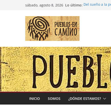
Saltar
Lo último:
Del sueño a la 
sábado, agosto 8, 2026
al
Entre la cultura
(Madre Tierra)
contenido
Colombia: «Las 
desbordarse»
Irán y la Ecuac
El negocio globa
INICIO
SOMOS
¿DÓNDE ESTAMOS?