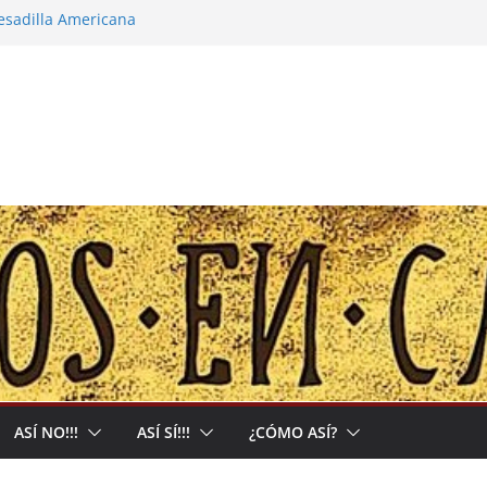
pesadilla Americana
 narco-capitalista y el abrigo a uma kiwe
calles no tendrán más remedio que
ión de Muerte que nos Reclama
l: Allá acumulan y acá nos matan
ASÍ NO!!!
ASÍ SÍ!!!
¿CÓMO ASÍ?