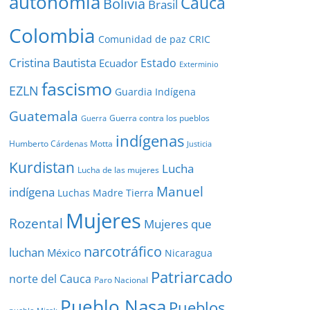
autonomía
Cauca
Bolivia
Brasil
Colombia
Comunidad de paz
CRIC
Cristina Bautista
Estado
Ecuador
Exterminio
fascismo
EZLN
Guardia Indígena
Guatemala
Guerra contra los pueblos
Guerra
indígenas
Humberto Cárdenas Motta
Justicia
Kurdistan
Lucha
Lucha de las mujeres
Manuel
indígena
Luchas
Madre Tierra
Mujeres
Rozental
Mujeres que
narcotráfico
luchan
México
Nicaragua
Patriarcado
norte del Cauca
Paro Nacional
Pueblo Nasa
Pueblos