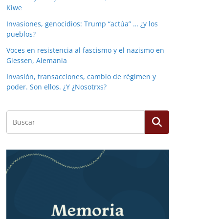
Kiwe
Invasiones, genocidios: Trump “actúa” … ¿y los
pueblos?
Voces en resistencia al fascismo y el nazismo en
Giessen, Alemania
Invasión, transacciones, cambio de régimen y
poder. Son ellos. ¿Y ¿Nosotrxs?