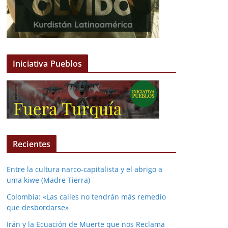
Iniciativa Pueblos
Recientes
Entre la cultura narco-capitalista y el abrigo a
uma kiwe (Madre Tierra)
Colombia: «Las calles no tendrán más remedio
que desbordarse»
Irán y la Ecuación de Muerte que nos Reclama