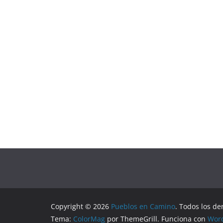
Copyright © 2026
Pueblos en Camino
. Todos los de
Tema:
ColorMag
por ThemeGrill. Funciona con
Wor