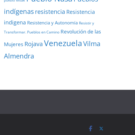
pueblo Misak
indígenas
resistencia
Resistencia
indigena
Resistencia y Autonomía
Resistir y
Revolución de las
Transformar. Pueblos en Camino
Venezuela
Vilma
Rojava
Mujeres
Almendra