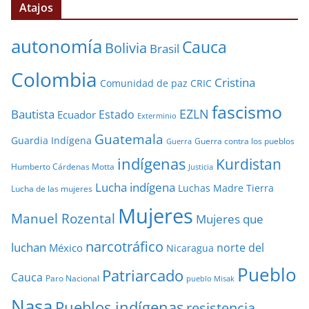
Atajos
autonomía
Cauca
Bolivia
Brasil
Colombia
Cristina
Comunidad de paz
CRIC
fascismo
EZLN
Bautista
Estado
Ecuador
Exterminio
Guatemala
Guardia Indígena
Guerra contra los pueblos
Guerra
indígenas
Kurdistan
Humberto Cárdenas Motta
Justicia
Lucha indígena
Luchas
Madre Tierra
Lucha de las mujeres
Mujeres
Manuel Rozental
Mujeres que
narcotráfico
luchan
norte del
México
Nicaragua
Pueblo
Patriarcado
Cauca
Paro Nacional
pueblo Misak
Nasa
Pueblos indígenas
resistencia