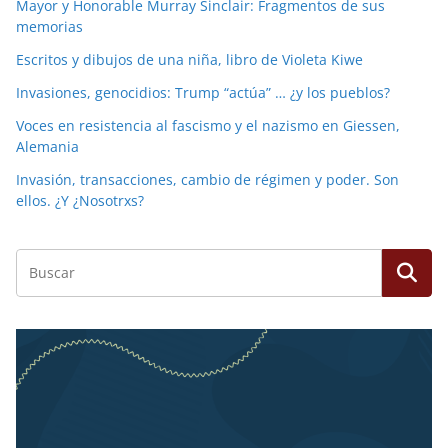
Mayor y Honorable Murray Sinclair: Fragmentos de sus
memorias
Escritos y dibujos de una niña, libro de Violeta Kiwe
Invasiones, genocidios: Trump “actúa” … ¿y los pueblos?
Voces en resistencia al fascismo y el nazismo en Giessen,
Alemania
Invasión, transacciones, cambio de régimen y poder. Son
ellos. ¿Y ¿Nosotrxs?