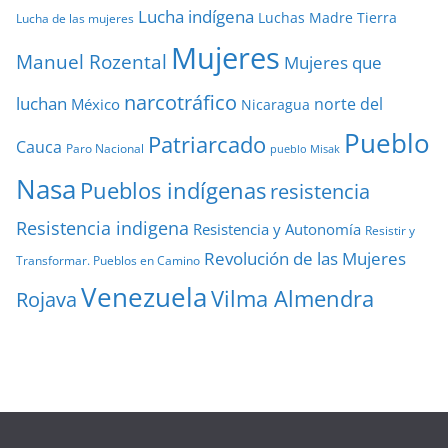
Lucha indígena
Luchas
Madre Tierra
Lucha de las mujeres
Mujeres
Manuel Rozental
Mujeres que
narcotráfico
luchan
norte del
México
Nicaragua
Pueblo
Patriarcado
Cauca
Paro Nacional
pueblo Misak
Nasa
Pueblos indígenas
resistencia
Resistencia indigena
Resistencia y Autonomía
Resistir y
Revolución de las Mujeres
Transformar. Pueblos en Camino
Venezuela
Vilma Almendra
Rojava