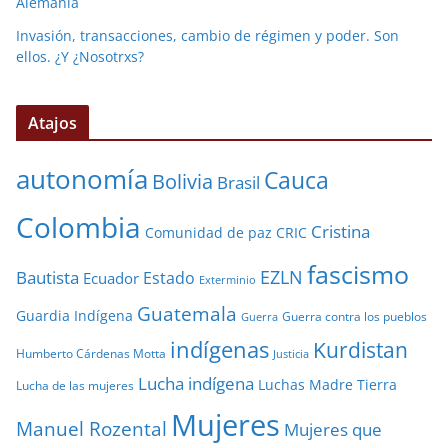
Alemania
Invasión, transacciones, cambio de régimen y poder. Son
ellos. ¿Y ¿Nosotrxs?
Atajos
autonomía
Cauca
Bolivia
Brasil
Colombia
Cristina
Comunidad de paz
CRIC
fascismo
EZLN
Bautista
Estado
Ecuador
Exterminio
Guatemala
Guardia Indígena
Guerra contra los pueblos
Guerra
indígenas
Kurdistan
Humberto Cárdenas Motta
Justicia
Lucha indígena
Luchas
Madre Tierra
Lucha de las mujeres
Mujeres
Manuel Rozental
Mujeres que