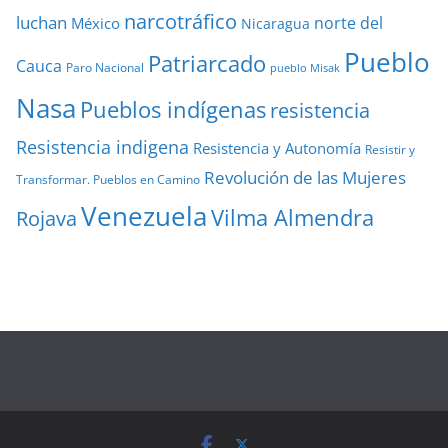
narcotráfico
luchan
norte del
México
Nicaragua
Pueblo
Patriarcado
Cauca
Paro Nacional
pueblo Misak
Nasa
Pueblos indígenas
resistencia
Resistencia indigena
Resistencia y Autonomía
Resistir y
Revolución de las Mujeres
Transformar. Pueblos en Camino
Venezuela
Vilma Almendra
Rojava