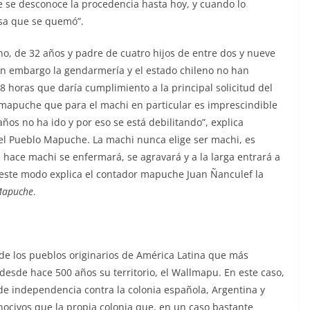
e se desconoce la procedencia hasta hoy, y cuando lo
asa que se quemó”.
ino, de 32 años y padre de cuatro hijos de entre dos y nueve
Sin embargo la gendarmería y el estado chileno no han
48 horas que daría cumplimiento a la principal solicitud del
l mapuche que para el machi en particular es imprescindible
años no ha ido y por eso se está debilitando”, explica
del Pueblo Mapuche. La machi nunca elige ser machi, es
 hace machi se enfermará, se agravará y a la larga entrará a
ste modo explica el contador mapuche Juan Ñanculef la
Mapuche
.
de los pueblos originarios de América Latina que más
 desde hace 500 años su territorio, el Wallmapu. En este caso,
de independencia contra la colonia española, Argentina y
ocivos que la propia colonia que, en un caso bastante