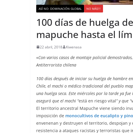
ASÍ NO: DOMINACIÓN GLOBAL
NO MÁS!!!
100 días de huelga d
mapuche hasta el lími
22 abril, 2018
Kiwenasa
«
Con varios casos de montaje policial demostrados,
Antiterrorista chilena
100 días después de iniciar su huelga de hambre en 
Chile, el machi o médico tradicional del pueblo ma
una huelga seca. Este miércoles por la tarde ya fue
aseguró que el machi “
está en riesgo vital
” y que “
El territorio ancestral Mapuche viene siendo inva
imposición de
monocultivos de eucalipto y pino 
envenenan y destruyen el territorio, despojan y
resistencia a ataques racistas y terroristas que