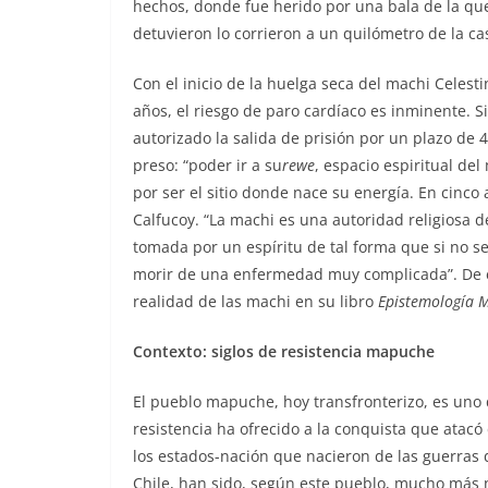
hechos, donde fue herido por una bala de la qu
detuvieron lo corrieron a un quilómetro de la c
Con el inicio de la huelga seca del machi Celest
años, el riesgo de paro cardíaco es inminente. 
autorizado la salida de prisión por un plazo de 
preso: “poder ir a su
rewe
, espacio espiritual de
por ser el sitio donde nace su energía. En cinco 
Calfucoy. “La machi es una autoridad religiosa 
tomada por un espíritu de tal forma que si no se
morir de una enfermedad muy complicada”. De e
realidad de las machi en su libro
Epistemología 
Contexto: siglos de resistencia mapuche
El pueblo mapuche, hoy transfronterizo, es uno 
resistencia ha ofrecido a la conquista que atacó
los estados-nación que nacieron de las guerras 
Chile, han sido, según este pueblo, mucho más n