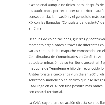
excepcional aunque no único, optó, después de d
los autóctonos, por reconocer un territorio aut
consecuencia, la invasión y el genocidio más co
XIX con las llamadas “Conquista del desierto” de 
en Chile.
Después de colonizaciones, guerras y
pacificacio
momento organizados a través de diferentes colec
varias comunidades mapuche enmarcadas en el su
Coordinadora de Comunidades en Conflicto Arauc
autodeterminación de su territorio ancestral. S
mapuche de Temulemu e hijo del reconocido lon
Antiterrorista a cinco años y un día en 2001, “o
sobretodo simbólica y se analizó que eso desga
CAM llega en el 97 con una postura más radical q
con control territorial.”
La CAM, cuyo brazo de acción directa son los lla