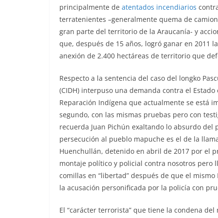
principalmente de
atentados
incendiarios
contr
terratenientes –generalmente quema de camione
gran parte del territorio de la Araucanía- y acc
que, después de 15 años, logró ganar en 2011 l
anexión de 2.400 hectáreas de territorio que de
Respecto a la sentencia del caso del longko Pa
(CIDH) interpuso una demanda contra el Estado 
Reparación Indígena que actualmente se está imp
segundo, con las mismas pruebas pero con testi
recuerda Juan Pichún exaltando lo absurdo del p
persecución al pueblo mapuche es el de la llam
Huenchullán, detenido en abril de 2017 por el pre
montaje político y policial contra nosotros per
comillas en “libertad” después de que el mismo 
la acusación personificada por la policía con pr
El “carácter terrorista” que tiene la condena del