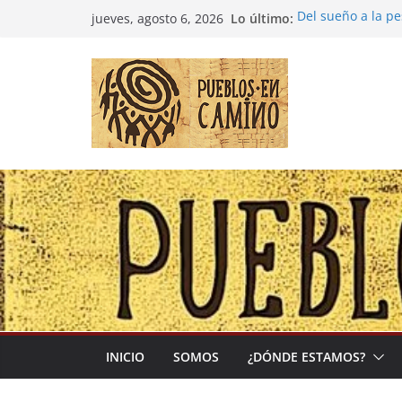
Saltar
Lo último:
Del sueño a la p
jueves, agosto 6, 2026
al
Entre la cultura 
(Madre Tierra)
contenido
Colombia: «Las c
desbordarse»
Irán y la Ecuaci
El negocio global
INICIO
SOMOS
¿DÓNDE ESTAMOS?