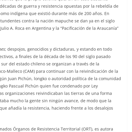
écadas de guerra y resistencia opuestas por la rebeldía de
ónomo indígena que existió durante más de 200 años. En
ntundentes contra la nación mapuche se dan ya en el siglo
Julio A. Roca en Argentina y la “Pacificación de la Araucanía”
nes
; despojos, genocidios y dictaduras, y estando en todo
tivos, a finales de la década de los 90 del siglo pasado
r del estado chileno se organizan a través de la
o-Malleco (CAM) para continuar con la reivindicación de la
egún Juan Pichún, longko o autoridad política de la comunidad
gko Pascual Pichún quien fue condenado por Ley
tras organizaciones reivindicaban las tierras de una forma
staba mucho la gente sin ningún avance, de modo que la
ue añadía la resistencia, haciendo frente a los desalojos
mados Órganos de Resistencia Territorial (ORT), es autora