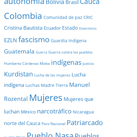
autonomía
Cauca
Bolivia
Brasil
Colombia
Comunidad de paz
CRIC
Cristina Bautista
Estado
Ecuador
Exterminio
fascismo
EZLN
Guardia Indígena
Guatemala
Guerra contra los pueblos
Guerra
indígenas
Humberto Cárdenas Motta
Justicia
Kurdistan
Lucha
Lucha de las mujeres
Manuel
indígena
Luchas
Madre Tierra
Mujeres
Rozental
Mujeres que
narcotráfico
luchan
México
Nicaragua
Patriarcado
norte del Cauca
Paro Nacional
Pueblo Nasa
Pueblos