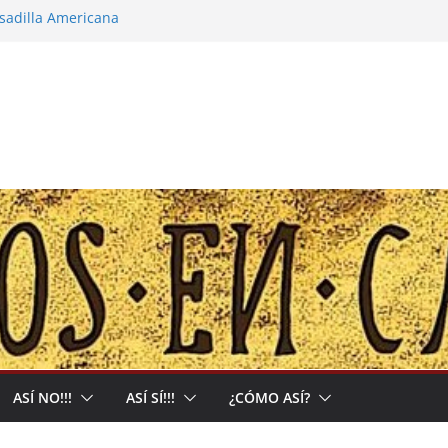
esadilla Americana
narco-capitalista y el abrigo a uma kiwe
alles no tendrán más remedio que
ón de Muerte que nos Reclama
: Allá acumulan y acá nos matan
ASÍ NO!!!
ASÍ SÍ!!!
¿CÓMO ASÍ?