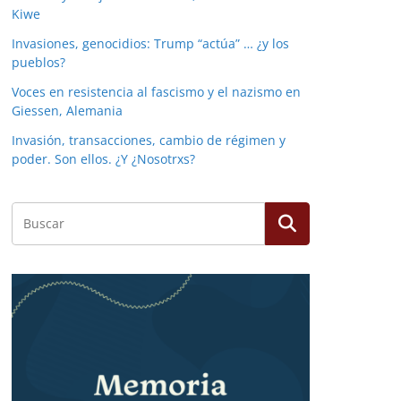
Kiwe
Invasiones, genocidios: Trump “actúa” … ¿y los
pueblos?
Voces en resistencia al fascismo y el nazismo en
Giessen, Alemania
Invasión, transacciones, cambio de régimen y
poder. Son ellos. ¿Y ¿Nosotrxs?