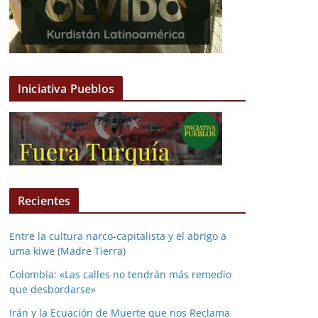
Iniciativa Pueblos
Recientes
Entre la cultura narco-capitalista y el abrigo a
uma kiwe (Madre Tierra)
Colombia: «Las calles no tendrán más remedio
que desbordarse»
Irán y la Ecuación de Muerte que nos Reclama