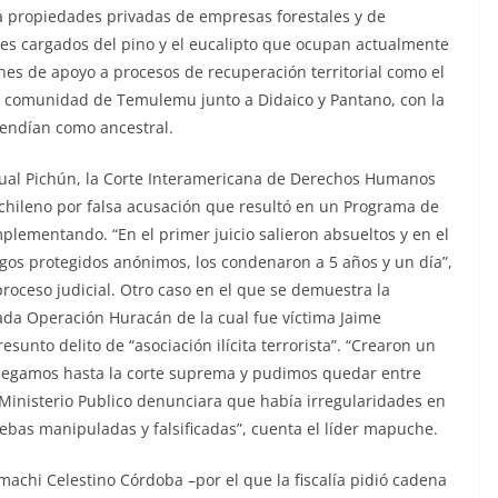
a propiedades privadas de empresas forestales y de
s cargados del pino y el eucalipto que ocupan actualmente
iones de apoyo a procesos de recuperación territorial como el
a comunidad de Temulemu junto a Didaico y Pantano, con la
fendían como ancestral.
scual Pichún, la Corte Interamericana de Derechos Humanos
chileno por falsa acusación que resultó en un Programa de
lementando. “En el primer juicio salieron absueltos y en el
gos protegidos anónimos, los condenaron a 5 años y un día”,
roceso judicial. Otro caso en el que se demuestra la
ada Operación Huracán de la cual fue víctima Jaime
sunto delito de “asociación ilícita terrorista”. “Crearon un
o llegamos hasta la corte suprema y pudimos quedar entre
Ministerio Publico denunciara que había irregularidades en
uebas manipuladas y falsificadas”, cuenta el líder mapuche.
 machi Celestino Córdoba –por el que la fiscalía pidió cadena