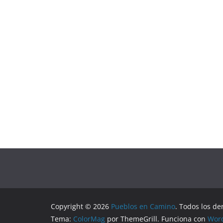
Copyright © 2026
Pueblos en Camino
. Todos los de
Tema:
ColorMag
por ThemeGrill. Funciona con
Wor