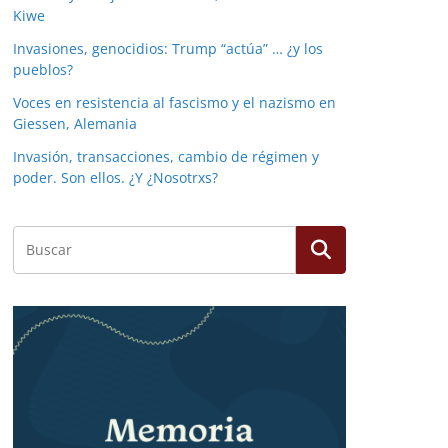
Kiwe
Invasiones, genocidios: Trump “actúa” … ¿y los
pueblos?
Voces en resistencia al fascismo y el nazismo en
Giessen, Alemania
Invasión, transacciones, cambio de régimen y
poder. Son ellos. ¿Y ¿Nosotrxs?