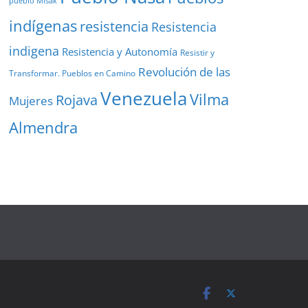
pueblo Misak
indígenas
resistencia
Resistencia
indigena
Resistencia y Autonomía
Resistir y
Revolución de las
Transformar. Pueblos en Camino
Venezuela
Vilma
Rojava
Mujeres
Almendra