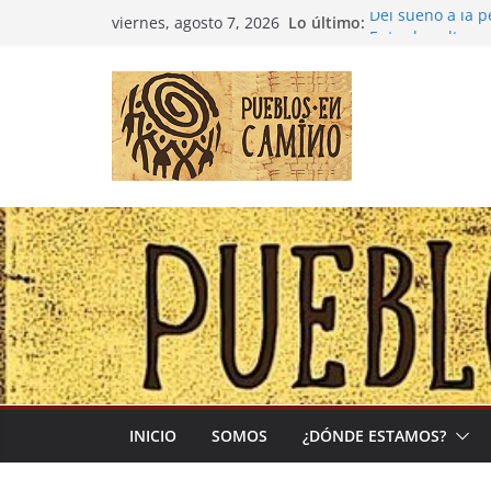
Saltar
Lo último:
Del sueño a la 
viernes, agosto 7, 2026
al
Entre la cultura
(Madre Tierra)
contenido
Colombia: «Las 
desbordarse»
Irán y la Ecuac
El negocio globa
INICIO
SOMOS
¿DÓNDE ESTAMOS?