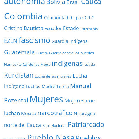
autonomía
Cauca
Bolivia
Brasil
Colombia
Comunidad de paz
CRIC
Cristina Bautista
Estado
Ecuador
Exterminio
fascismo
EZLN
Guardia Indígena
Guatemala
Guerra contra los pueblos
Guerra
indígenas
Humberto Cárdenas Motta
Justicia
Kurdistan
Lucha
Lucha de las mujeres
Manuel
indígena
Luchas
Madre Tierra
Mujeres
Rozental
Mujeres que
narcotráfico
luchan
México
Nicaragua
Patriarcado
norte del Cauca
Paro Nacional
Pueblo Nasa
Pueblos