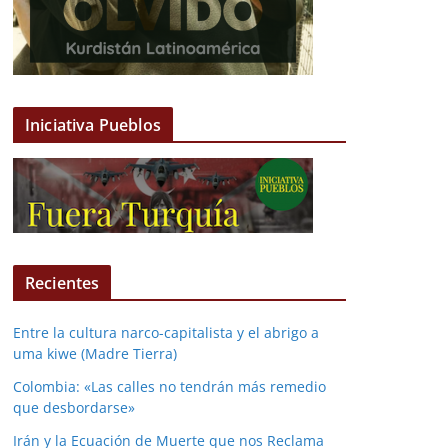
Iniciativa Pueblos
Recientes
Entre la cultura narco-capitalista y el abrigo a
uma kiwe (Madre Tierra)
Colombia: «Las calles no tendrán más remedio
que desbordarse»
Irán y la Ecuación de Muerte que nos Reclama