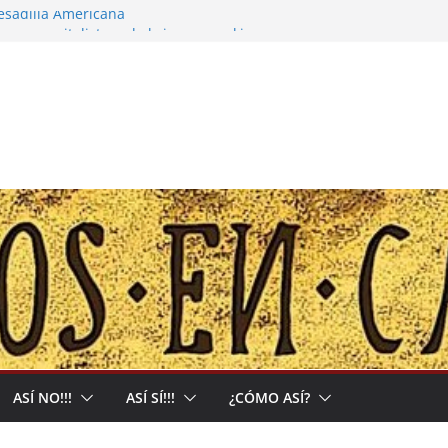
pesadilla Americana
 narco-capitalista y el abrigo a uma kiwe
calles no tendrán más remedio que
ión de Muerte que nos Reclama
l: Allá acumulan y acá nos matan
ASÍ NO!!!
ASÍ SÍ!!!
¿CÓMO ASÍ?