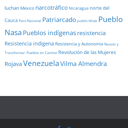
narcotráfico
luchan
norte del
México
Nicaragua
Pueblo
Patriarcado
Cauca
Paro Nacional
pueblo Misak
Nasa
Pueblos indígenas
resistencia
Resistencia indigena
Resistencia y Autonomía
Resistir y
Revolución de las Mujeres
Transformar. Pueblos en Camino
Venezuela
Vilma Almendra
Rojava