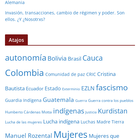
Alemania
Invasión, transacciones, cambio de régimen y poder. Son
ellos. ¿Y ¿Nosotrxs?
Atajos
autonomía
Cauca
Bolivia
Brasil
Colombia
Cristina
Comunidad de paz
CRIC
fascismo
EZLN
Bautista
Estado
Ecuador
Exterminio
Guatemala
Guardia Indígena
Guerra contra los pueblos
Guerra
indígenas
Kurdistan
Humberto Cárdenas Motta
Justicia
Lucha indígena
Luchas
Madre Tierra
Lucha de las mujeres
Mujeres
Manuel Rozental
Mujeres que