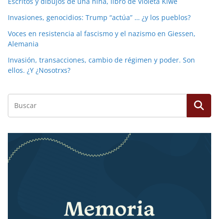
Escritos y dibujos de una niña, libro de Violeta Kiwe
Invasiones, genocidios: Trump “actúa” … ¿y los pueblos?
Voces en resistencia al fascismo y el nazismo en Giessen,
Alemania
Invasión, transacciones, cambio de régimen y poder. Son
ellos. ¿Y ¿Nosotrxs?