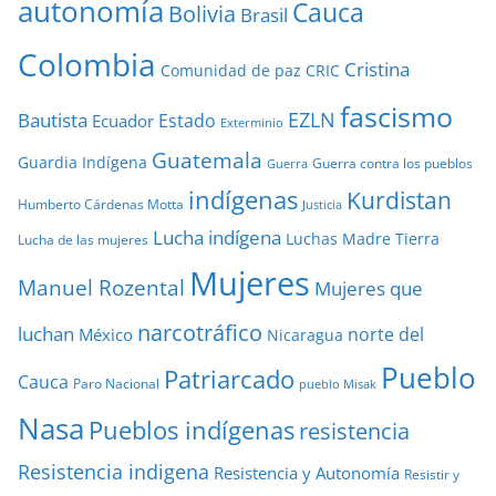
autonomía
Cauca
Bolivia
Brasil
Colombia
Cristina
Comunidad de paz
CRIC
fascismo
EZLN
Bautista
Estado
Ecuador
Exterminio
Guatemala
Guardia Indígena
Guerra contra los pueblos
Guerra
indígenas
Kurdistan
Humberto Cárdenas Motta
Justicia
Lucha indígena
Luchas
Madre Tierra
Lucha de las mujeres
Mujeres
Manuel Rozental
Mujeres que
narcotráfico
luchan
norte del
México
Nicaragua
Pueblo
Patriarcado
Cauca
Paro Nacional
pueblo Misak
Nasa
Pueblos indígenas
resistencia
Resistencia indigena
Resistencia y Autonomía
Resistir y