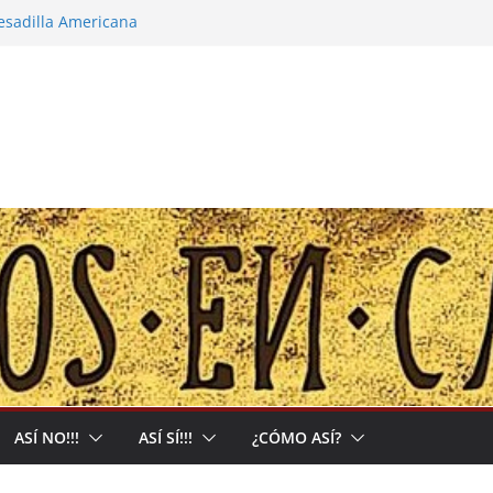
pesadilla Americana
 narco-capitalista y el abrigo a uma kiwe
calles no tendrán más remedio que
ión de Muerte que nos Reclama
l: Allá acumulan y acá nos matan
ASÍ NO!!!
ASÍ SÍ!!!
¿CÓMO ASÍ?