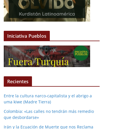
Iniciativa Pueblos
Recientes
Entre la cultura narco-capitalista y el abrigo a
uma kiwe (Madre Tierra)
Colombia: «Las calles no tendrán más remedio
que desbordarse»
Irán y la Ecuación de Muerte que nos Reclama