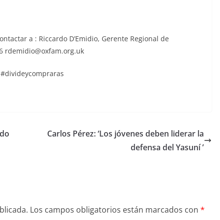
ontactar a : Riccardo D’Emidio, Gerente Regional de
96 rdemidio@oxfam.org.uk
e #divideycompraras
ado
Carlos Pérez: ‘Los jóvenes deben liderar la
defensa del Yasuní ’
blicada.
Los campos obligatorios están marcados con
*