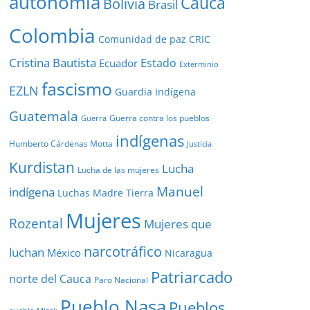
autonomía
Cauca
Bolivia
Brasil
Colombia
Comunidad de paz
CRIC
Cristina Bautista
Estado
Ecuador
Exterminio
fascismo
EZLN
Guardia Indígena
Guatemala
Guerra contra los pueblos
Guerra
indígenas
Humberto Cárdenas Motta
Justicia
Kurdistan
Lucha
Lucha de las mujeres
Manuel
indígena
Luchas
Madre Tierra
Mujeres
Rozental
Mujeres que
narcotráfico
luchan
México
Nicaragua
Patriarcado
norte del Cauca
Paro Nacional
Pueblo Nasa
Pueblos