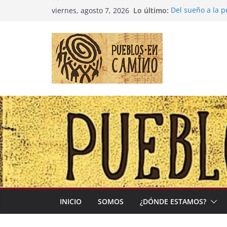
Saltar
Lo último:
Del sueño a la 
viernes, agosto 7, 2026
al
Entre la cultura
(Madre Tierra)
contenido
Colombia: «Las 
desbordarse»
Irán y la Ecuac
El negocio globa
INICIO
SOMOS
¿DÓNDE ESTAMOS?