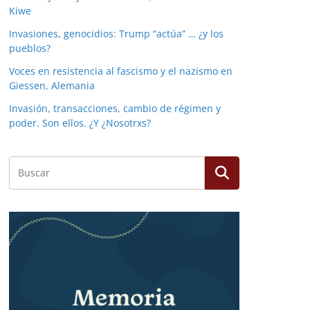
Kiwe
Invasiones, genocidios: Trump “actúa” … ¿y los
pueblos?
Voces en resistencia al fascismo y el nazismo en
Giessen, Alemania
Invasión, transacciones, cambio de régimen y
poder. Son ellos. ¿Y ¿Nosotrxs?