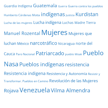
Guatemala
Guardia Indígena
Guerra contra los pueblos
Guerra
indígenas
Kurdistan
Humberto Cárdenas Motta
Justicia
Lucha indígena
Luchas
Madre Tierra
Lucha de las mujeres
Mujeres
Manuel Rozental
Mujeres que
narcotráfico
luchan
norte del
México
Nicaragua
Pueblo
Patriarcado
Cauca
Paro Nacional
pueblo Misak
Nasa
Pueblos indígenas
resistencia
Resistencia indigena
Resistencia y Autonomía
Resistir y
Revolución de las Mujeres
Transformar. Pueblos en Camino
Venezuela
Vilma Almendra
Rojava