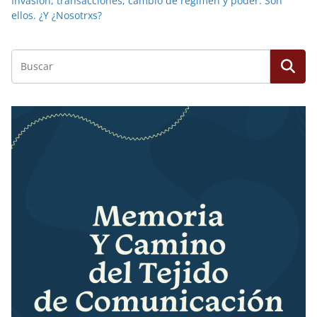
Invasión, transacciones, cambio de régimen y poder. Son
ellos. ¿Y ¿Nosotrxs?