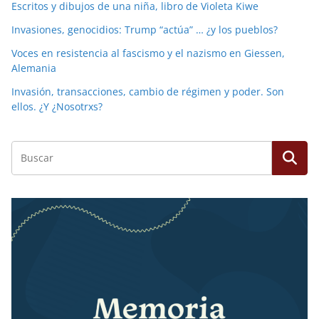
Escritos y dibujos de una niña, libro de Violeta Kiwe
Invasiones, genocidios: Trump “actúa” … ¿y los pueblos?
Voces en resistencia al fascismo y el nazismo en Giessen,
Alemania
Invasión, transacciones, cambio de régimen y poder. Son
ellos. ¿Y ¿Nosotrxs?