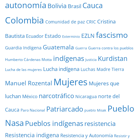
autonomía
Cauca
Bolivia
Brasil
Colombia
Cristina
Comunidad de paz
CRIC
fascismo
EZLN
Bautista
Estado
Ecuador
Exterminio
Guatemala
Guardia Indígena
Guerra contra los pueblos
Guerra
indígenas
Kurdistan
Humberto Cárdenas Motta
Justicia
Lucha indígena
Luchas
Madre Tierra
Lucha de las mujeres
Mujeres
Manuel Rozental
Mujeres que
narcotráfico
luchan
norte del
México
Nicaragua
Pueblo
Patriarcado
Cauca
Paro Nacional
pueblo Misak
Nasa
Pueblos indígenas
resistencia
Resistencia indigena
Resistencia y Autonomía
Resistir y