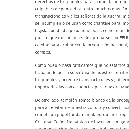
derechos de los pueblos para romper la autonomí
culpables de genocidios, entre muchos más. En to
transnacionales y a los señores de la guerra, mi
se incumplen o se usan como chantaje para impl
legislación de despojo, tiene pues, como telón d
puesto que mucho antes de aprobarse con EEUU, 
camino para acabar con la producción nacional, 
campos.
Como pueblo nasa ratificamos que no estamos de
trabajando por la soberanía de nuestros territo
los pueblos y no entre transnacionales y gobier
importarles las consecuencias para nuestra Mad
De otro lado, también somos blanco de la propag
para arrebatarnos nuestra cultura y convertirno
cumple un papel fundamental, porque nos repit
Cristóbal Colón. No hablan de invasiones ni gen
autónomos, sino de civilización a indígenas incu