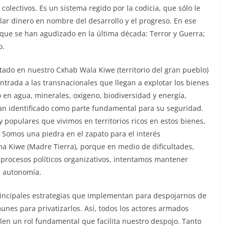
olectivos. Es un sistema regido por la codicia, que sólo le
lar dinero en nombre del desarrollo y el progreso. En ese
s que se han agudizado en la última década: Terror y Guerra;
o.
stado en nuestro Cxhab Wala Kiwe (territorio del gran pueblo)
entrada a las transnacionales que llegan a explotar los bienes
 en agua, minerales, oxígeno, biodiversidad y energía,
an identificado como parte fundamental para su seguridad.
y populares que vivimos en territorios ricos en estos bienes,
 Somos una piedra en el zapato para el interés
 Kiwe (Madre Tierra), porque en medio de dificultades,
s procesos políticos organizativos, intentamos mantener
a autonomía.
 principales estrategias que implementan para despojarnos de
unes para privatizarlos. Así, todos los actores armados
plen un rol fundamental que facilita nuestro despojo. Tanto