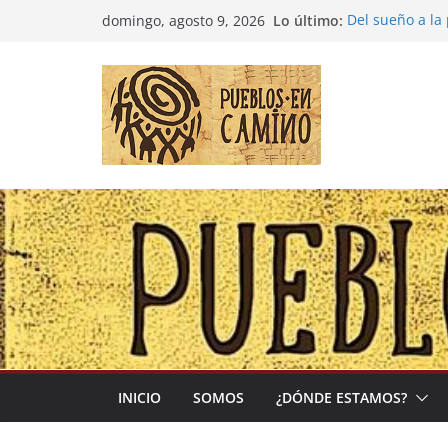
Saltar
Lo último:
Del sueño a la
domingo, agosto 9, 2026
al
Entre la cultur
(Madre Tierra)
contenido
Colombia: «Las
desbordarse»
Irán y la Ecua
El negocio glo
INICIO
SOMOS
¿DÓNDE ESTAMOS?