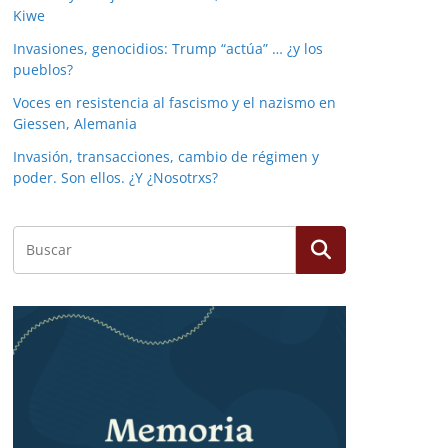
Kiwe
Invasiones, genocidios: Trump “actúa” … ¿y los
pueblos?
Voces en resistencia al fascismo y el nazismo en
Giessen, Alemania
Invasión, transacciones, cambio de régimen y
poder. Son ellos. ¿Y ¿Nosotrxs?