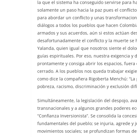
la que el sistema ha conseguido servirse para ha
solamente un paso hacia la paz pues el conflicto
para abordar un conflicto y unas transformacio
diálogos a todos los pueblos que hacen Colombia
armados y sus acuerdos, aún si estos actúan des
desafortunadamente el conflicto y la muerte se 
Yalanda, quien igual que nosotros siente el dolor
guías espirituales. Por eso, nuestra exigencia y 
prontamente y consiga abrir los espacios, fuera 
cerrado. A los pueblos nos queda trabajar exigi
como dice la compañera Rigoberta Menchú: “La p
pobreza, racismo, discriminación y exclusión d
Simultáneamente, la legislación del despojo, ava
transnacionales y a algunos grandes poderes eco
“Confianza Inversionista”. Se consolida la concesi
fundamentales del pueblo; se injuria, agrede y ju
movimientos sociales; se profundizan formas den