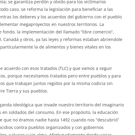
a; se garantiza perdón y olvido para los victimarios
do caso, se reforma la legislación para beneficiar a las
entras los deberes y los acuerdos del gobierno con el pueblo
ementar megaproyectos en nuestros territorios. La
e fondo, la implementación del llamado “libre comercio”,
Canadá y otros, ya las leyes y reformas estaban abriendole
particularmente la de alimentos y bienes vitales en los
 acuerdo con esos tratados (TLC) y que vamos a seguir
rios, porque necesitamos tratados pero entre pueblos y para
nos que trabajan juntos regidos por la misma codicia sin
re Tierra y sus pueblos.
anda ideológica que invade nuestro territorio del imaginario
s en soldados del consumo. En ese propósito, la educación
e que no éramos nadie hasta 1492 cuando nos “descubrió”
ocidios contra pueblos organizados y con gobiernos
ltos, salvajes y sin alma. Afortunadamente desde varias