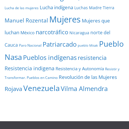
Lucha indígena
Luchas
Madre Tierra
Lucha de las mujeres
Mujeres
Manuel Rozental
Mujeres que
narcotráfico
luchan
norte del
México
Nicaragua
Pueblo
Patriarcado
Cauca
Paro Nacional
pueblo Misak
Nasa
Pueblos indígenas
resistencia
Resistencia indigena
Resistencia y Autonomía
Resistir y
Revolución de las Mujeres
Transformar. Pueblos en Camino
Venezuela
Vilma Almendra
Rojava