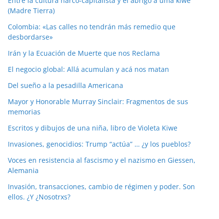
Entre la cultura narco-capitalista y el abrigo a uma kiwe
(Madre Tierra)
Colombia: «Las calles no tendrán más remedio que
desbordarse»
Irán y la Ecuación de Muerte que nos Reclama
El negocio global: Allá acumulan y acá nos matan
Del sueño a la pesadilla Americana
Mayor y Honorable Murray Sinclair: Fragmentos de sus
memorias
Escritos y dibujos de una niña, libro de Violeta Kiwe
Invasiones, genocidios: Trump “actúa” … ¿y los pueblos?
Voces en resistencia al fascismo y el nazismo en Giessen,
Alemania
Invasión, transacciones, cambio de régimen y poder. Son
ellos. ¿Y ¿Nosotrxs?