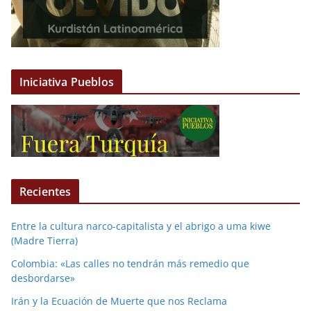
Iniciativa Pueblos
Recientes
Entre la cultura narco-capitalista y el abrigo a uma kiwe
(Madre Tierra)
Colombia: «Las calles no tendrán más remedio que
desbordarse»
Irán y la Ecuación de Muerte que nos Reclama