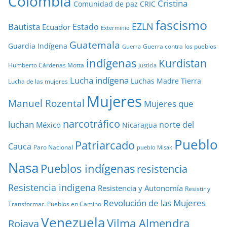
Colombia
Cristina
Comunidad de paz
CRIC
fascismo
EZLN
Bautista
Estado
Ecuador
Exterminio
Guatemala
Guardia Indígena
Guerra contra los pueblos
Guerra
indígenas
Kurdistan
Humberto Cárdenas Motta
Justicia
Lucha indígena
Luchas
Madre Tierra
Lucha de las mujeres
Mujeres
Manuel Rozental
Mujeres que
narcotráfico
luchan
norte del
México
Nicaragua
Pueblo
Patriarcado
Cauca
Paro Nacional
pueblo Misak
Nasa
Pueblos indígenas
resistencia
Resistencia indigena
Resistencia y Autonomía
Resistir y
Revolución de las Mujeres
Transformar. Pueblos en Camino
Venezuela
Vilma Almendra
Rojava