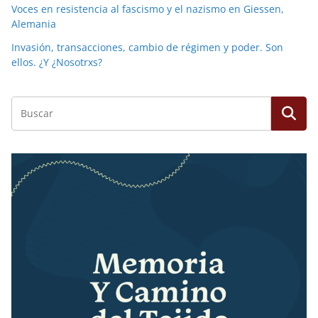
Voces en resistencia al fascismo y el nazismo en Giessen,
Alemania
Invasión, transacciones, cambio de régimen y poder. Son
ellos. ¿Y ¿Nosotrxs?