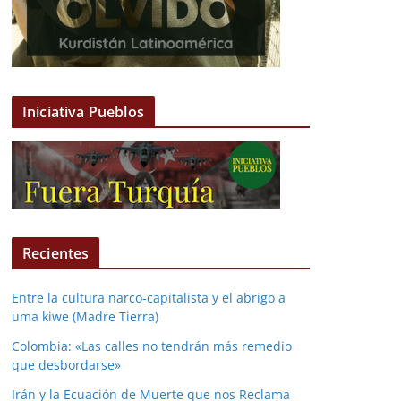
Iniciativa Pueblos
Recientes
Entre la cultura narco-capitalista y el abrigo a
uma kiwe (Madre Tierra)
Colombia: «Las calles no tendrán más remedio
que desbordarse»
Irán y la Ecuación de Muerte que nos Reclama