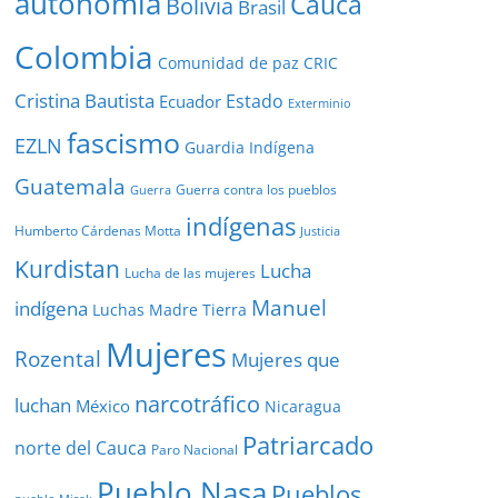
autonomía
Cauca
Bolivia
Brasil
Colombia
Comunidad de paz
CRIC
Cristina Bautista
Estado
Ecuador
Exterminio
fascismo
EZLN
Guardia Indígena
Guatemala
Guerra contra los pueblos
Guerra
indígenas
Humberto Cárdenas Motta
Justicia
Kurdistan
Lucha
Lucha de las mujeres
Manuel
indígena
Luchas
Madre Tierra
Mujeres
Rozental
Mujeres que
narcotráfico
luchan
México
Nicaragua
Patriarcado
norte del Cauca
Paro Nacional
Pueblo Nasa
Pueblos