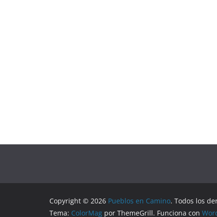
Copyright © 2026
Pueblos en Camino
. Todos los de
Tema:
ColorMag
por ThemeGrill. Funciona con
Wor