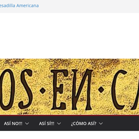
pesadilla Americana
 narco-capitalista y el abrigo a uma kiwe
calles no tendrán más remedio que
ión de Muerte que nos Reclama
l: Allá acumulan y acá nos matan
ASÍ NO!!!
ASÍ SÍ!!!
¿CÓMO ASÍ?