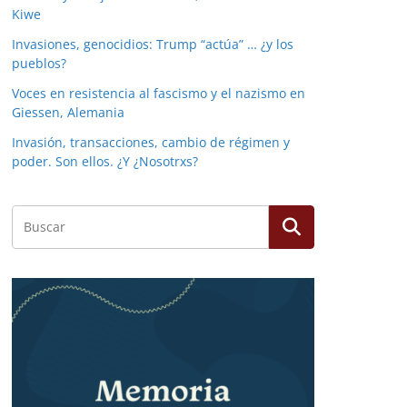
Kiwe
Invasiones, genocidios: Trump “actúa” … ¿y los
pueblos?
Voces en resistencia al fascismo y el nazismo en
Giessen, Alemania
Invasión, transacciones, cambio de régimen y
poder. Son ellos. ¿Y ¿Nosotrxs?