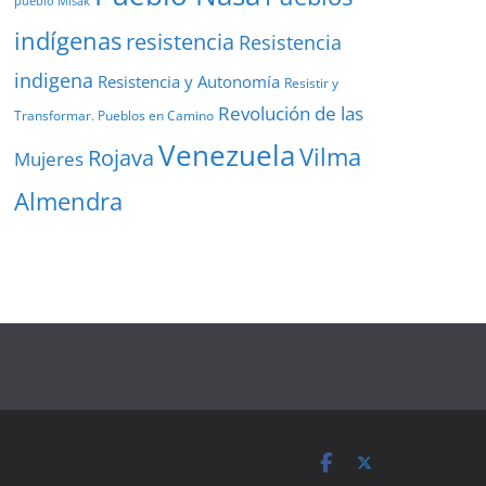
pueblo Misak
indígenas
resistencia
Resistencia
indigena
Resistencia y Autonomía
Resistir y
Revolución de las
Transformar. Pueblos en Camino
Venezuela
Vilma
Rojava
Mujeres
Almendra