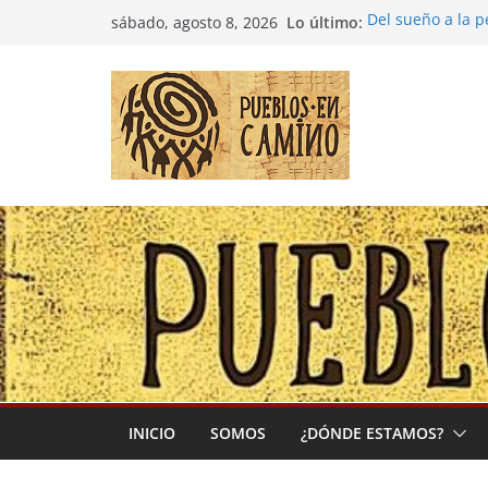
Saltar
Lo último:
Del sueño a la 
sábado, agosto 8, 2026
al
Entre la cultura
(Madre Tierra)
contenido
Colombia: «Las 
desbordarse»
Irán y la Ecuac
El negocio globa
INICIO
SOMOS
¿DÓNDE ESTAMOS?