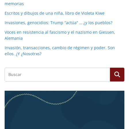
memorias
Escritos y dibujos de una niña, libro de Violeta Kiwe
Invasiones, genocidios: Trump “actúa” … ¿y los pueblos?
Voces en resistencia al fascismo y el nazismo en Giessen,
Alemania
Invasión, transacciones, cambio de régimen y poder. Son
ellos. ¿Y ¿Nosotrxs?