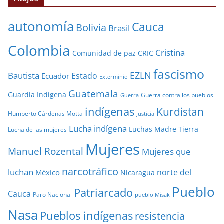
autonomía
Cauca
Bolivia
Brasil
Colombia
Cristina
Comunidad de paz
CRIC
fascismo
EZLN
Bautista
Estado
Ecuador
Exterminio
Guatemala
Guardia Indígena
Guerra contra los pueblos
Guerra
indígenas
Kurdistan
Humberto Cárdenas Motta
Justicia
Lucha indígena
Luchas
Madre Tierra
Lucha de las mujeres
Mujeres
Manuel Rozental
Mujeres que
narcotráfico
luchan
norte del
México
Nicaragua
Pueblo
Patriarcado
Cauca
Paro Nacional
pueblo Misak
Nasa
Pueblos indígenas
resistencia