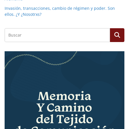
Invasión, transacciones, cambio de régimen y poder. Son
ellos. ¿Y ¿Nosotrxs?