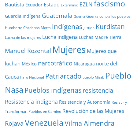
fascismo
EZLN
Bautista
Estado
Ecuador
Exterminio
Guatemala
Guardia Indígena
Guerra contra los pueblos
Guerra
indígenas
Kurdistan
Humberto Cárdenas Motta
Justicia
Lucha indígena
Luchas
Madre Tierra
Lucha de las mujeres
Mujeres
Manuel Rozental
Mujeres que
narcotráfico
luchan
norte del
México
Nicaragua
Pueblo
Patriarcado
Cauca
Paro Nacional
pueblo Misak
Nasa
Pueblos indígenas
resistencia
Resistencia indigena
Resistencia y Autonomía
Resistir y
Revolución de las Mujeres
Transformar. Pueblos en Camino
Venezuela
Vilma Almendra
Rojava