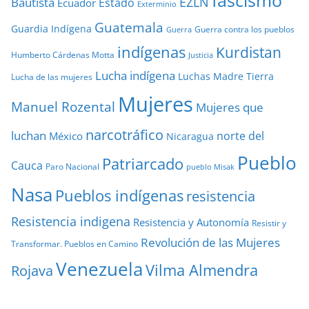
EZLN
Bautista
Estado
Ecuador
Exterminio
Guatemala
Guardia Indígena
Guerra contra los pueblos
Guerra
indígenas
Kurdistan
Humberto Cárdenas Motta
Justicia
Lucha indígena
Luchas
Madre Tierra
Lucha de las mujeres
Mujeres
Manuel Rozental
Mujeres que
narcotráfico
luchan
norte del
México
Nicaragua
Pueblo
Patriarcado
Cauca
Paro Nacional
pueblo Misak
Nasa
Pueblos indígenas
resistencia
Resistencia indigena
Resistencia y Autonomía
Resistir y
Revolución de las Mujeres
Transformar. Pueblos en Camino
Venezuela
Vilma Almendra
Rojava