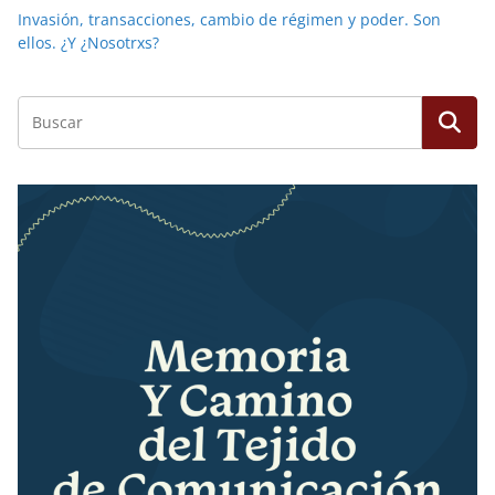
Invasión, transacciones, cambio de régimen y poder. Son
ellos. ¿Y ¿Nosotrxs?