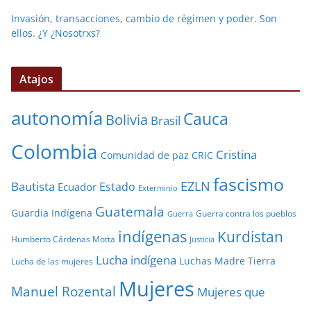
Invasión, transacciones, cambio de régimen y poder. Son
ellos. ¿Y ¿Nosotrxs?
Atajos
autonomía
Cauca
Bolivia
Brasil
Colombia
Cristina
Comunidad de paz
CRIC
fascismo
EZLN
Bautista
Estado
Ecuador
Exterminio
Guatemala
Guardia Indígena
Guerra contra los pueblos
Guerra
indígenas
Kurdistan
Humberto Cárdenas Motta
Justicia
Lucha indígena
Luchas
Madre Tierra
Lucha de las mujeres
Mujeres
Manuel Rozental
Mujeres que