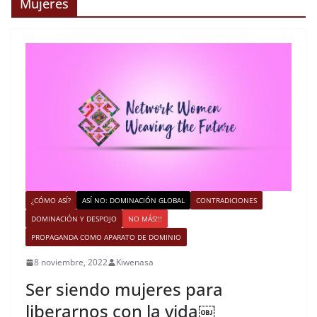
Mujeres
¿CÓMO ASÍ?
ASÍ NO: DOMINACIÓN GLOBAL
CONTRADICIONES
DOMINACIÓN Y DESPOJO
NO MÁS!!!
PROPAGANDA COMO APARATO DE DOMINIO
8 noviembre, 2022
Kiwenasa
Ser siendo mujeres para
liberarnos con la vida￼