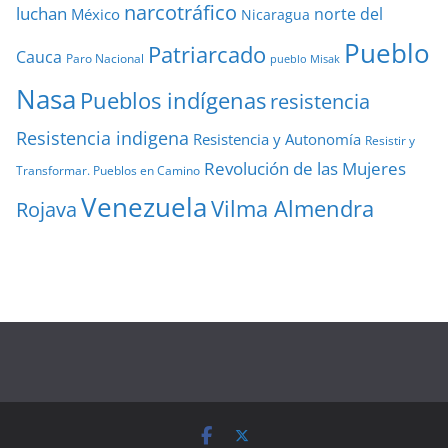
narcotráfico
luchan
norte del
México
Nicaragua
Pueblo
Patriarcado
Cauca
Paro Nacional
pueblo Misak
Nasa
Pueblos indígenas
resistencia
Resistencia indigena
Resistencia y Autonomía
Resistir y
Revolución de las Mujeres
Transformar. Pueblos en Camino
Venezuela
Vilma Almendra
Rojava