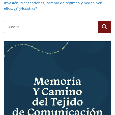
Invasión, transacciones, cambio de régimen y poder. Son
ellos. ¿Y ¿Nosotrxs?