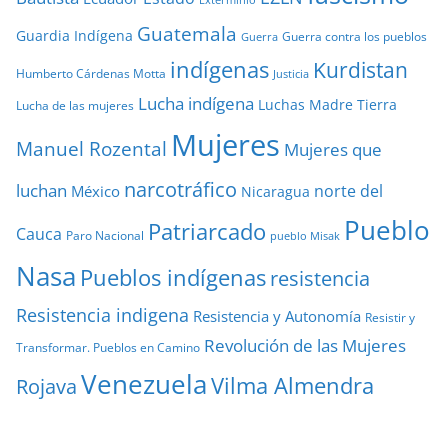
Exterminio
Guatemala
Guardia Indígena
Guerra contra los pueblos
Guerra
indígenas
Kurdistan
Humberto Cárdenas Motta
Justicia
Lucha indígena
Luchas
Madre Tierra
Lucha de las mujeres
Mujeres
Manuel Rozental
Mujeres que
narcotráfico
luchan
norte del
México
Nicaragua
Pueblo
Patriarcado
Cauca
Paro Nacional
pueblo Misak
Nasa
Pueblos indígenas
resistencia
Resistencia indigena
Resistencia y Autonomía
Resistir y
Revolución de las Mujeres
Transformar. Pueblos en Camino
Venezuela
Vilma Almendra
Rojava