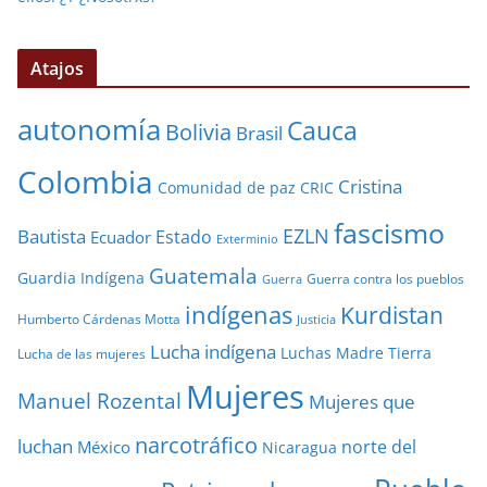
Atajos
autonomía
Cauca
Bolivia
Brasil
Colombia
Cristina
Comunidad de paz
CRIC
fascismo
EZLN
Bautista
Estado
Ecuador
Exterminio
Guatemala
Guardia Indígena
Guerra contra los pueblos
Guerra
indígenas
Kurdistan
Humberto Cárdenas Motta
Justicia
Lucha indígena
Luchas
Madre Tierra
Lucha de las mujeres
Mujeres
Manuel Rozental
Mujeres que
narcotráfico
luchan
norte del
México
Nicaragua