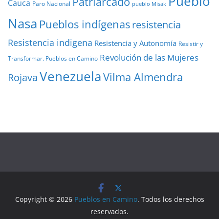
Pueblo
Patriarcado
Cauca
Paro Nacional
pueblo Misak
Nasa
Pueblos indígenas
resistencia
Resistencia indigena
Resistencia y Autonomía
Resistir y
Revolución de las Mujeres
Transformar. Pueblos en Camino
Venezuela
Vilma Almendra
Rojava
Copyright © 2026
Pueblos en Camino
. Todos los derechos
reservados.